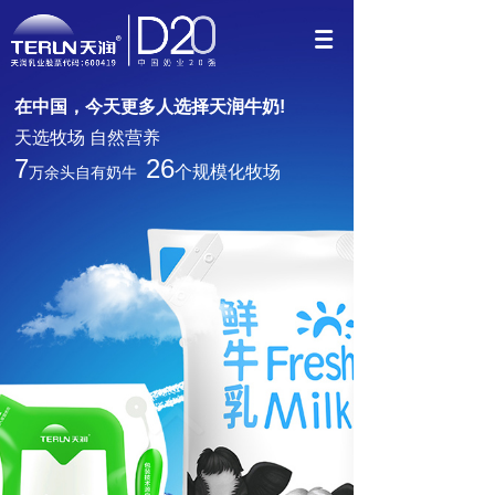
在中国，今天
更多人选择天润牛奶!
天选牧场 自然营养
7
26
个规模化牧场
万余头自有奶牛