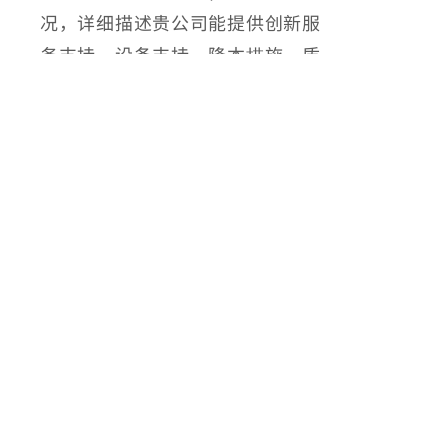
况，详细描述贵公司能提供创新服
务支持、设备支持、降本措施、质
量提升方案、售后服务承诺（需要
写出具体方案及数据支撑，在2026
年度可具体实施，具体实施结果将
作为2027年度评选评分加分项列入
评分表中）；
（八）保证金交纳凭证；
以上文件全部加盖公章，并密封至
文件袋中，于合格供应商评选会议
召开当日携带至现场，检验后按要
求开启。
七、评选文件编制要求
（一）评选文件按统一格式填写、